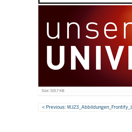
C
Size: 515.7 KB
l
i
c
Previous: WJ23_Abbildungen_Frontify
k
t
o
v