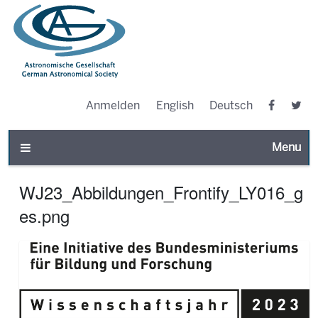
Anmelden
English
Deutsch
Toggle n
WJ23_Abbildungen_Frontify_LY016_g
es.png