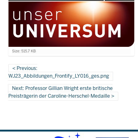
C
Size: 515.7 KB
l
i
c
Previous:
k
WJ23_Abbildungen_Frontify_LY016_ges.png
t
o
Next: Professor Gillian Wright erste britische
v
i
Preisträgerin der Caroline-Herschel-Medaille
e
w
f
u
l
l
-