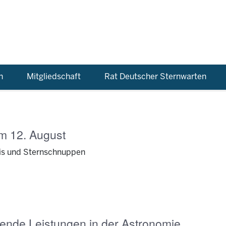
n
Mitgliedschaft
Rat Deutscher Sternwarten
m 12. August
is und Sternschnuppen
ende Leistungen in der Astronomie