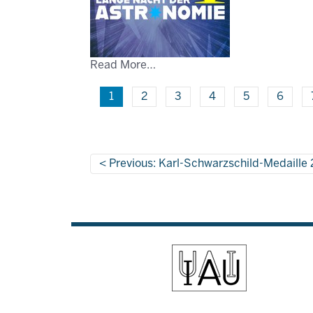
Read More…
1
2
3
4
5
6
Previous: Karl-Schwarzschild-Medaille 