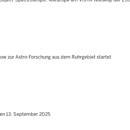
Object-Spectroscopic Telescope am VISTA-Teleskop der ESO 
ow zur Astro-Forschung aus dem Ruhrgebiet startet
en 13. September 2025