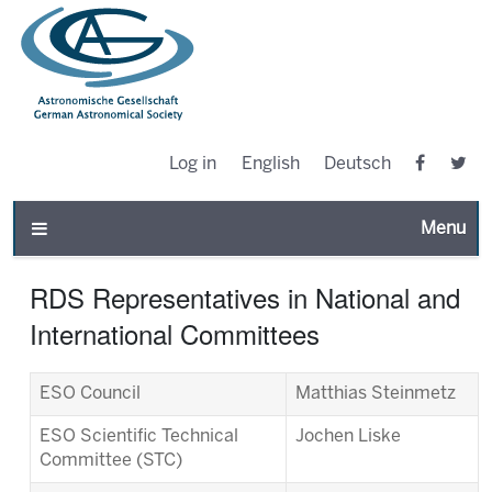
Log in
English
Deutsch
Toggle n
RDS Representatives in National and
International Committees
ESO Council
Matthias Steinmetz
ESO Scientific Technical
Jochen Liske
Committee (STC)