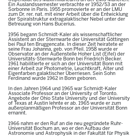
Ein Auslandssemester verbrachte er 1952/53 an der
Sorbonne in Paris. 1955 promovierte er an der LMU
zum Dr. rer. nat. mit einer Arbeit über die Entwicklung
der Spiralstruktur extragalaktischer Nebel unter der
Betreuung von Hans Bucerius.
1956 begann Schmidt-Kaler als wissenschaftlicher
Assistent an der Sternwarte der Universität Göttingen
bei Paul ten Bruggencate. In dieser Zeit heiratete er
seine Frau Johanna, geb. von Pfeil. 1958 wurde er
Observator an der Außenstelle Hoher List (Eifel) der
Universitäts-Sternwarte Bonn bei Friedrich Becker.
1961 habilitierte er sich an der Universität Bonn mit
einer Arbeit zur Photometrie, Leuchtkraft, Alter und
Eigenfarben galaktischer Überriesen. Sein Sohn
Ferdinand wurde 1962 in Bonn geboren.
In den Jahren 1964 und 1965 war Schmidt-Kaler
Associate Professor an der University of Toronto.
Angebote der Ohio State University und der University
of Texas at Austin lehnte er ab. 1965 wurde er zum
außerplanmäßigen Professor an der Universität Bonn
ernannt.
1966 nahm er den Ruf an die neu gegründete Ruhr-
Universität Bochum an, wo er den Aufbau der
Astronomie und Astrophysik in der Fakultät für Physik