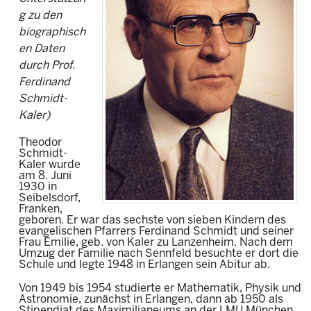
g zu den
biographisch
en Daten
durch Prof.
Ferdinand
Schmidt-
Kaler)
Theodor
Schmidt-
Kaler wurde
am 8. Juni
1930 in
Seibelsdorf,
Franken,
geboren. Er war das sechste von sieben Kindern des
evangelischen Pfarrers Ferdinand Schmidt und seiner
Frau Emilie, geb. von Kaler zu Lanzenheim. Nach dem
Umzug der Familie nach Sennfeld besuchte er dort die
Schule und legte 1948 in Erlangen sein Abitur ab.
Von 1949 bis 1954 studierte er Mathematik, Physik und
Astronomie, zunächst in Erlangen, dann ab 1950 als
Stipendiat des Maximilianeums an der LMU München.