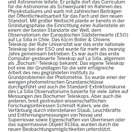
und Astronomie leitete. Er prägte dort das Curriculum
für die Astronomie als Schwerpunkt im Rahmen des
Physikstudiums und warb mit zahlreichen Beiträgen
der Öffentlichkeitsarbeit für das Fach und den neuen
Standort. Mit großer Weitsicht plante er bereits in der
Gründungsphase die Einrichtung einer Außenstelle an
einem der besten Standorte der Welt, dem
Observatorium der Europäischen Südsternwarte (ESO)
auf La Silla in Chile. Das 61cm Boller & Chivens
Teleskop der Ruhr-Universität war das erste nationale
Teleskop bei der ESO und wurde für mehr als zwanzig
Jahre gemeinsam betrieben. Es war auch das erste
Computer-gesteuerte Teleskop auf La Silla, allgemein
als „Bochum“-Teleskop bekannt. Das eigene Teleskop
bot eine der Grundlagen für die sehr erfolgreiche
Arbeit des neu gegründeten Instituts zu
Grundproblemen der Photometrie. So wurde einer der
wenigen photometrischen Grundanschlüsse
durchgeführt und auch die Standard-Extinktionskurve
des La Silla Observatoriums basierte für viele Jahre auf
Messungen des Bochumer Teleskops. Aber auch die
anderen, breit gestreuten wissenschaftlichen
Forschungsinteressen Schmidt-Kalers, wie die
Verfärbung durch interstellaren Staub, Leuchtkräfte
und Entfernungsmessungen von Novae und
Supernovae sowie Eigenschaften von Überriesen oder
das supermassive Objekt R136a, wurden durch die
neuen Beobachtungsmöglichkeiten unterstützt.