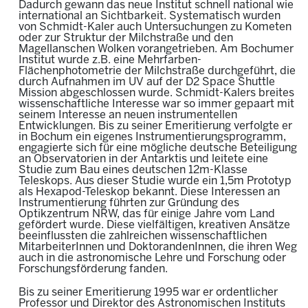
Dadurch gewann das neue Institut schnell national wie
international an Sichtbarkeit. Systematisch wurden
von Schmidt-Kaler auch Untersuchungen zu Kometen
oder zur Struktur der Milchstraße und den
Magellanschen Wolken vorangetrieben. Am Bochumer
Institut wurde z.B. eine Mehrfarben-
Flächenphotometrie der Milchstraße durchgeführt, die
durch Aufnahmen im UV auf der D2 Space Shuttle
Mission abgeschlossen wurde. Schmidt-Kalers breites
wissenschaftliche Interesse war so immer gepaart mit
seinem Interesse an neuen instrumentellen
Entwicklungen. Bis zu seiner Emeritierung verfolgte er
in Bochum ein eigenes Instrumentierungsprogramm,
engagierte sich für eine mögliche deutsche Beteiligung
an Observatorien in der Antarktis und leitete eine
Studie zum Bau eines
deutschen 12m-Klasse
Teleskops. Aus dieser Studie wurde ein 1,5m Prototyp
als Hexapod-Teleskop bekannt. Diese Interessen an
Instrumentierung führten zur Gründung des
Optikzentrum NRW, das für einige Jahre vom Land
gefördert wurde. Diese vielfältigen, kreativen Ansätze
beeinflussten die zahlreichen wissenschaftlichen
MitarbeiterInnen und DoktorandenInnen, die ihren Weg
auch in die astronomische Lehre und Forschung oder
Forschungsförderung fanden.
Bis zu seiner Emeritierung 1995 war er ordentlicher
Professor und Direktor des Astronomischen Instituts