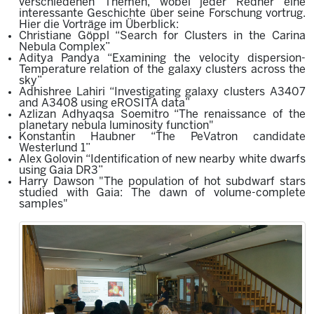
verschiedenen Themen, wobei jeder Redner eine
interessante Geschichte über seine Forschung vortrug.
Hier die Vorträge im Überblick:
Christiane Göppl “Search for Clusters in the Carina
Nebula Complex”
Aditya Pandya “Examining the velocity dispersion-
Temperature relation of the galaxy clusters across the
sky”
Adhishree Lahiri “Investigating galaxy clusters A3407
and A3408 using eROSITA data”
Azlizan Adhyaqsa Soemitro “The renaissance of the
planetary nebula luminosity function"
Konstantin Haubner “The PeVatron candidate
Westerlund 1”
Alex Golovin “Identification of new nearby white dwarfs
using Gaia DR3”
Harry Dawson "The population of hot subdwarf stars
studied with Gaia: The dawn of volume-complete
samples"