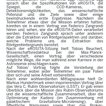
sprach über die Spezifikationen von eROSITA, die
Spiegel, die CCD-Kameras, die
Detektionsmöglichkeiten, das wissenschaftliche
Potenzial und die Ziele sowie über einige
beeindruckende erste Ergebnisse. Nachdem die
Teilnehmer etwas über die Mission erfahren hatten,
konnten sie in einem Vortrag von Federico Zangrandi
hören und sehen, wie die eROSITA-Daten verarbeitet
werden. Federico Zangrandi sprach unter anderem
über die Extraktion von Röntgenspektren und darüber,
welche Probleme uns die Extraktion des
Röntgenhintergrunds bereitet.
Nach der eROSITA-Sitzung hielt Tobias Beuchert,
Wissenschaftsredakteur bei der Max-Planck-
Gesellschaft, einen Vortrag über verschiedene
mögliche Wege, die man während einer Karriere in der
Astronomie einschlagen kann.
Auf Tobias' Vortrag folgte die Vorstellung der
Teilnehmer, wobei jeder Teilnehmer ein paar Folien
über sich und seine Arbeit vorbereitete.
Nach einer wohlverdienten Mittagspause hielt Dr.
Markus Hundertmark einen inspirierenden Vortrag über
das Vera C. Rubin Observatorium (LSST). Er gab einen
Überblick über die Mission des Rubin-Observatoriums
und die wissenschaftliche Zusammenarbeit, über die
Optimierung der Kadenz (im Zusammenhang mit
galaktischem Gravitations-Microlensing), über
öffentliche Warnungen sowie über das Broker-