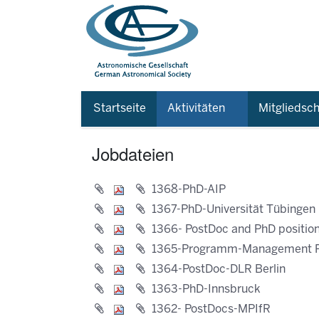
Startseite
Aktivitäten
Mitgliedsch
Jobdateien
1368-PhD-AIP
1367-PhD-Universität Tübingen
1366- PostDoc and PhD position
1365-Programm-Management P
1364-PostDoc-DLR Berlin
1363-PhD-Innsbruck
1362- PostDocs-MPIfR