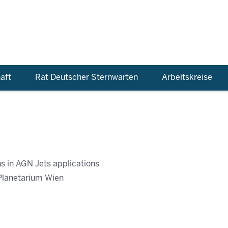
aft
Rat Deutscher Sternwarten
Arbeitskreise
s in AGN Jets applications
lanetarium Wien