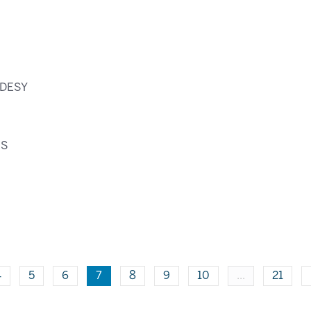
-DESY
IS
4
5
6
7
8
9
10
...
21