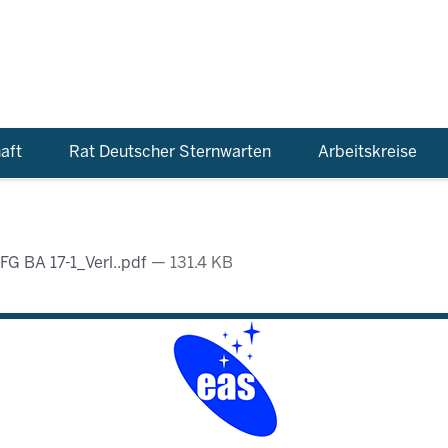
aft
Rat Deutscher Sternwarten
Arbeitskreise
G BA 17-1_Verl..pdf
— 131.4 KB