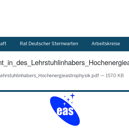
aft
Rat Deutscher Sternwarten
Arbeitskreise
t_in_des_Lehrstuhlinhabers_Hochenergiea
ehrstuhlinhabers_Hochenergieastrophysik.pdf
— 157.0 KB