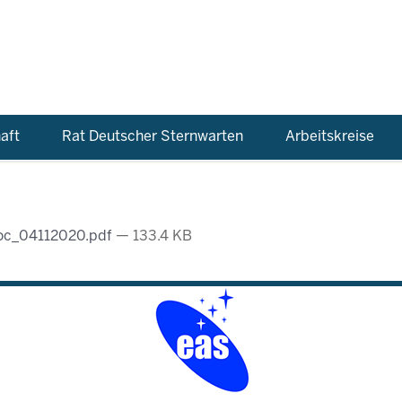
aft
Rat Deutscher Sternwarten
Arbeitskreise
doc_04112020.pdf
— 133.4 KB