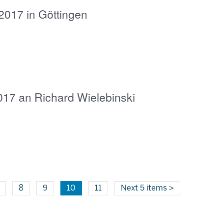
2017 in Göttingen
017 an Richard Wielebinski
8
9
10
11
Next 5 items