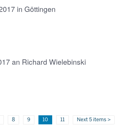
2017 in Göttingen
017 an Richard Wielebinski
8
9
10
11
Next 5 items