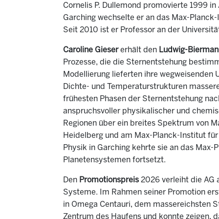
Cornelis P. Dullemond promovierte 1999 in 
Garching wechselte er an das Max-Planck-In
Seit 2010 ist er Professor an der Universitä
Caroline Gieser
erhält den
Ludwig-Bierman
Prozesse, die die Sternentstehung bestim
Modellierung lieferten ihre wegweisenden
Dichte- und Temperaturstrukturen masserei
frühesten Phasen der Sternentstehung nach
anspruchsvoller physikalischer und chemis
Regionen über ein breites Spektrum von Ma
Heidelberg und am Max-Planck-Institut für 
Physik in Garching kehrte sie an das Max-P
Planetensystemen fortsetzt.
Den
Promotionspreis
2026 verleiht die AG
Systeme. Im Rahmen seiner Promotion erstel
in Omega Centauri, dem massereichsten Ster
Zentrum des Haufens und konnte zeigen, d