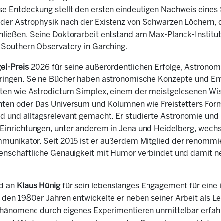
e Entdeckung stellt den ersten eindeutigen Nachweis eines
 der Astrophysik nach der Existenz von Schwarzen Löchern, d
eßen. Seine Doktorarbeit entstand am Max-Planck-Institut f
Southern Observatory in Garching.
el-Preis
2026 für seine außerordentlichen Erfolge, Astronom
ubringen. Seine Bücher haben astronomische Konzepte und E
rmaten wie Astrodictum Simplex, einem der meistgelesenen W
en oder Das Universum und Kolumnen wie Freistetters Formel
nd und alltagsrelevant gemacht. Er studierte Astronomie und
inrichtungen, unter anderem in Jena und Heidelberg, wechselt
unikator. Seit 2015 ist er außerdem Mitglied der renommie
nschaftliche Genauigkeit mit Humor verbindet und damit n
d an
Klaus Hünig
für sein lebenslanges Engagement für eine i
n den 1980er Jahren entwickelte er neben seiner Arbeit als 
hänomene durch eigenes Experimentieren unmittelbar erfahre