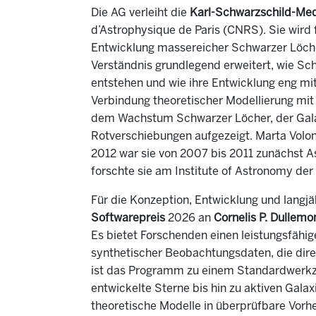
Die AG verleiht die
Karl-Schwarzschild-Med
d’Astrophysique de Paris (CNRS). Sie wird
Entwicklung massereicher Schwarzer Löcher
Verständnis grundlegend erweitert, wie Sc
entstehen und wie ihre Entwicklung eng mi
Verbindung theoretischer Modellierung mi
dem Wachstum Schwarzer Löcher, der Gala
Rotverschiebungen aufgezeigt. Marta Volon
2012 war sie von 2007 bis 2011 zunächst As
forschte sie am Institute of Astronomy der 
Für die Konzeption, Entwicklung und lang
Softwarepreis
2026 an
Cornelis P. Dullemo
Es bietet Forschenden einen leistungsfähi
synthetischer Beobachtungsdaten, die dire
ist das Programm zu einem Standardwerkze
entwickelte Sterne bis hin zu aktiven Gala
theoretische Modelle in überprüfbare Vorh