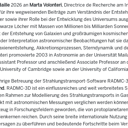
aille
2026 an
Marta Volonteri
, Directrice de Recherche am In
 für ihre wegweisenden Beiträge zum Verständnis der Entste
 sowie ihrer Rolle bei der Entwicklung des Universums ausg
hwarze Löcher mit Massen von Millionen bis Milliarden Sonn
t der Entstehung von Galaxien und großräumigen kosmischen 
t der Interpretation astronomischer Beobachtungen hat sie
xienentstehung, Akkretionsprozessen, Sterndynamik und de
teri promovierte 2003 in Astronomie an der Universität Ma
sistant Professor und anschließend Associate Professor an d
University of Cambridge sowie an der University of California
jährige Betreuung der Strahlungstransport-Software RADMC-3
nd
. RADMC-3D ist ein einflussreiches und weit verbreitetes
gen Rahmen zur Modellierung des Strahlungstransports in Ga
kt mit astronomischen Messungen verglichen werden können. D
ug in Forschungsfeldern geworden, die von protoplanetare
xienkernen reichen. Durch seine breite internationale Nutzu
ersagen zu überführen und bedeutende Fortschritte beim Ve