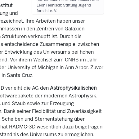
stitut
Leon Heinisch: Stiftung Jugend
forscht e. V.
hung und
ezeichnet. Ihre Arbeiten haben unser
enmassen in den Zentren von Galaxien
Strukturen verknüpft ist. Durch die
 das entscheidende Zusammenspiel zwischen
r Entwicklung des Universums bei hohen
iland. Vor ihrem Wechsel zum CNRS im Jahr
er University of Michigan in Ann Arbor. Zuvor
 in Santa Cruz.
D verleiht die AG den
Astrophysikalischen
 Softwarepakete der modernen Astrophysik.
s und Staub sowie zur Erzeugung
ank seiner Flexibilität und Zuverlässigkeit
n Scheiben und Sternentstehung über
ng hat RADMC-3D wesentlich dazu beigetragen,
rständnis des Universums zu ermöglichen.