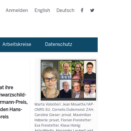
Anmelden
English
Deutsch
Arbeitskreise
Datenschutz
t ihre
hwarzschild-
ermann-Preis,
Marta Volonteri: Jean Mouette/IAP-
g den Hans-
CNRS-SU, Cornelis Dullemond: ZAH,
Caroline Gieser: privat, Maximilian
reis
Häberle: privat, Florian Freistetter:
Eva Freistetter, Klaus Hünig:
AstroMedia, Alexander Leukert und