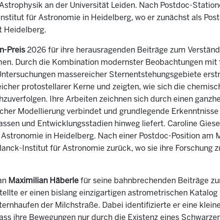
Astrophysik an der Universität Leiden. Nach Postdoc-Station
stitut für Astronomie in Heidelberg, wo er zunächst als Post
t Heidelberg.
n-Preis
2026 für ihre herausragenden Beiträge zum Verständ
men. Durch die Kombination modernster Beobachtungen mit f
 Untersuchungen massereicher Sternentstehungsgebiete ers
cher protostellarer Kerne und zeigten, wie sich die chemisc
zuverfolgen. Ihre Arbeiten zeichnen sich durch einen ganzh
cher Modellierung verbindet und grundlegende Erkenntnisse 
ssen und Entwicklungsstadien hinweg liefert. Caroline Giese
Astronomie in Heidelberg. Nach einer Postdoc-Position am Ma
lanck-Institut für Astronomie zurück, wo sie ihre Forschung 
 an
Maximilian Häberle
für seine bahnbrechenden Beiträge zur
lte er einen bislang einzigartigen astrometrischen Katalog 
nhaufen der Milchstraße. Dabei identifizierte er eine klein
ass ihre Bewegungen nur durch die Existenz eines Schwarzen