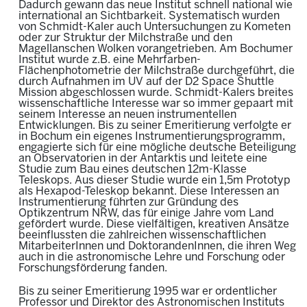
Dadurch gewann das neue Institut schnell national wie
international an Sichtbarkeit. Systematisch wurden
von Schmidt-Kaler auch Untersuchungen zu Kometen
oder zur Struktur der Milchstraße und den
Magellanschen Wolken vorangetrieben. Am Bochumer
Institut wurde z.B. eine Mehrfarben-
Flächenphotometrie der Milchstraße durchgeführt, die
durch Aufnahmen im UV auf der D2 Space Shuttle
Mission abgeschlossen wurde. Schmidt-Kalers breites
wissenschaftliche Interesse war so immer gepaart mit
seinem Interesse an neuen instrumentellen
Entwicklungen. Bis zu seiner Emeritierung verfolgte er
in Bochum ein eigenes Instrumentierungsprogramm,
engagierte sich für eine mögliche deutsche Beteiligung
an Observatorien in der Antarktis und leitete eine
Studie zum Bau eines
deutschen 12m-Klasse
Teleskops. Aus dieser Studie wurde ein 1,5m Prototyp
als Hexapod-Teleskop bekannt. Diese Interessen an
Instrumentierung führten zur Gründung des
Optikzentrum NRW, das für einige Jahre vom Land
gefördert wurde. Diese vielfältigen, kreativen Ansätze
beeinflussten die zahlreichen wissenschaftlichen
MitarbeiterInnen und DoktorandenInnen, die ihren Weg
auch in die astronomische Lehre und Forschung oder
Forschungsförderung fanden.
Bis zu seiner Emeritierung 1995 war er ordentlicher
Professor und Direktor des Astronomischen Instituts