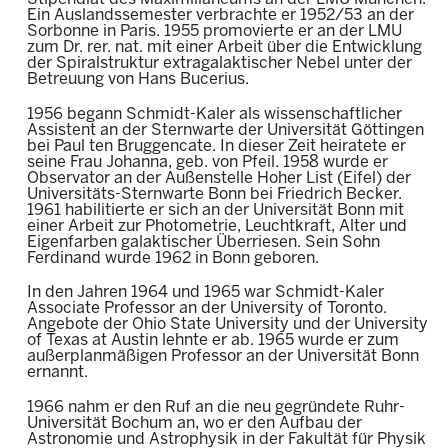
Ein Auslandssemester verbrachte er 1952/53 an der
Sorbonne in Paris. 1955 promovierte er an der LMU
zum Dr. rer. nat. mit einer Arbeit über die Entwicklung
der Spiralstruktur extragalaktischer Nebel unter der
Betreuung von Hans Bucerius.
1956 begann Schmidt-Kaler als wissenschaftlicher
Assistent an der Sternwarte der Universität Göttingen
bei Paul ten Bruggencate. In dieser Zeit heiratete er
seine Frau Johanna, geb. von Pfeil. 1958 wurde er
Observator an der Außenstelle Hoher List (Eifel) der
Universitäts-Sternwarte Bonn bei Friedrich Becker.
1961 habilitierte er sich an der Universität Bonn mit
einer Arbeit zur Photometrie, Leuchtkraft, Alter und
Eigenfarben galaktischer Überriesen. Sein Sohn
Ferdinand wurde 1962 in Bonn geboren.
In den Jahren 1964 und 1965 war Schmidt-Kaler
Associate Professor an der University of Toronto.
Angebote der Ohio State University und der University
of Texas at Austin lehnte er ab. 1965 wurde er zum
außerplanmäßigen Professor an der Universität Bonn
ernannt.
1966 nahm er den Ruf an die neu gegründete Ruhr-
Universität Bochum an, wo er den Aufbau der
Astronomie und Astrophysik in der Fakultät für Physik