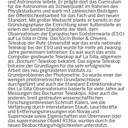
und Astronomie leitete. Er prägte dort das Curriculum
für die Astronomie als Schwerpunkt im Rahmen des
Physikstudiums und warb mit zahlreichen Beiträgen
der Öffentlichkeitsarbeit für das Fach und den neuen
Standort. Mit großer Weitsicht plante er bereits in der
Gründungsphase die Einrichtung einer Außenstelle an
einem der besten Standorte der Welt, dem
Observatorium der Europäischen Südsternwarte (ESO)
auf La Silla in Chile. Das 61cm Boller & Chivens
Teleskop der Ruhr-Universität war das erste nationale
Teleskop bei der ESO und wurde für mehr als zwanzig
Jahre gemeinsam betrieben. Es war auch das erste
Computer-gesteuerte Teleskop auf La Silla, allgemein
als „Bochum“-Teleskop bekannt. Das eigene Teleskop
bot eine der Grundlagen für die sehr erfolgreiche
Arbeit des neu gegründeten Instituts zu
Grundproblemen der Photometrie. So wurde einer der
wenigen photometrischen Grundanschlüsse
durchgeführt und auch die Standard-Extinktionskurve
des La Silla Observatoriums basierte für viele Jahre auf
Messungen des Bochumer Teleskops. Aber auch die
anderen, breit gestreuten wissenschaftlichen
Forschungsinteressen Schmidt-Kalers, wie die
Verfärbung durch interstellaren Staub, Leuchtkräfte
und Entfernungsmessungen von Novae und
Supernovae sowie Eigenschaften von Überriesen oder
das supermassive Objekt R136a, wurden durch die
neuen Beobachtungsmöglichkeiten unterstützt.