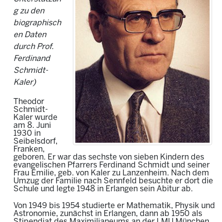
g zu den
biographisch
en Daten
durch Prof.
Ferdinand
Schmidt-
Kaler)
Theodor
Schmidt-
Kaler wurde
am 8. Juni
1930 in
Seibelsdorf,
Franken,
geboren. Er war das sechste von sieben Kindern des
evangelischen Pfarrers Ferdinand Schmidt und seiner
Frau Emilie, geb. von Kaler zu Lanzenheim. Nach dem
Umzug der Familie nach Sennfeld besuchte er dort die
Schule und legte 1948 in Erlangen sein Abitur ab.
Von 1949 bis 1954 studierte er Mathematik, Physik und
Astronomie, zunächst in Erlangen, dann ab 1950 als
Stipendiat des Maximilianeums an der LMU München.