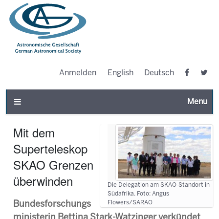
Anmelden
English
Deutsch
Toggle n
Mit dem
Superteleskop
SKAO Grenzen
überwinden
Die Delegation am SKAO-Standort in
Südafrika. Foto: Angus
Flowers/SARAO
Bundesforschungs
ministerin Bettina Stark-Watzinger verkündet