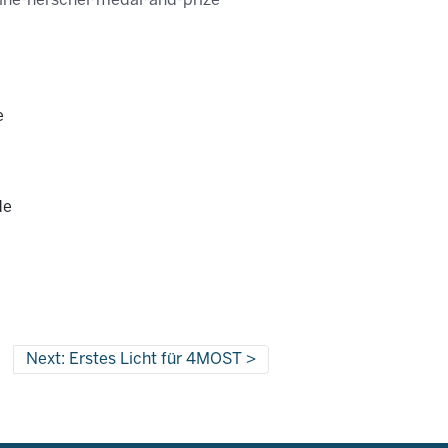
line-herschel-medal-and-prize
e
y
de
Next: Erstes Licht für 4MOST